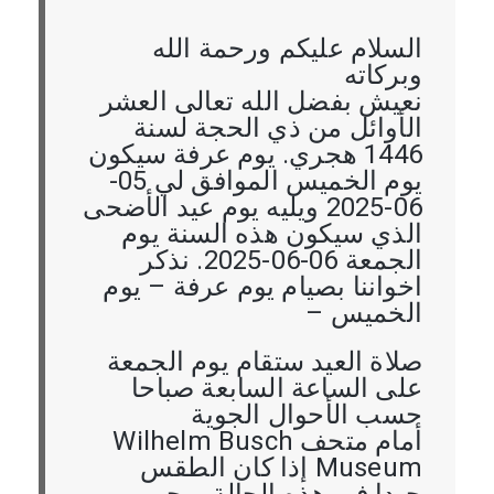
السلام عليكم ورحمة الله
وبركاته
نعيش بفضل الله تعالى العشر
الأوائل من ذي الحجة لسنة
1446 هجري. يوم عرفة سيكون
يوم الخميس الموافق لي 05-
06-2025 ويليه يوم عيد الأضحى
الذي سيكون هذه السنة يوم
الجمعة 06-06-2025. نذكر
اخواننا بصيام يوم عرفة – يوم
الخميس –
صلاة العيد ستقام يوم الجمعة
على الساعة السابعة صباحا
حسب الأحوال الجوية
أمام متحف Wilhelm Busch
Museum إذا كان الطقس