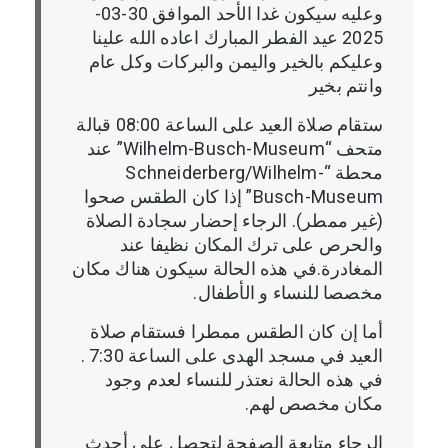
وعليه سيكون غدا الأحد الموافق 30-03-
2025 عيد الفطر المبارك اعاده الله علينا
وعليكم بالخير واليمن والبركات وكل عام
وانتم بخير
ستقام صلاة العيد على الساعة 08:00 قبالة
متحف “Wilhelm-Busch-Museum” عند
محطة “Schneiderberg/Wilhelm-
Busch-Museum” إذا كان الطقس صحوا
(غير ممطر). الرجاء إحضار سجادة الصلاة
والحرص على ترك المكان نظيفا عند
المغادرة.في هذه الحالة سيكون هناك مكان
مخصصا للنساء و الأطفال.
أما إن كان الطقس ممطرا فستقام صلاة
العيد في مسجد الهدى على الساعة 7:30 .
في هذه الحالة نعتذر للنساء لعدم وجود
مكان مخصص لهم.
الرجاء متابعة الصفحة لتحصل على أحدث