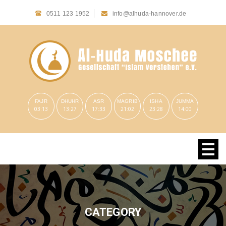
0511 123 1952
info@alhuda-hannover.de
FAJR
DHUHR
ASR
MAGRIB
ISHA
JUMMA
03:13
13:27
17:33
21:02
23:28
14:00
CATEGORY