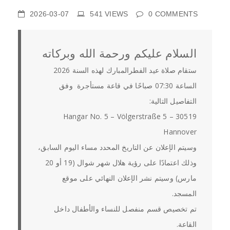
2026-03-07
541
VIEWS
0
COMMENTS
السلام عليكم ورحمة الله وبركاته
ستقام صلاة عيد الفطرالمبارك لهذه السنة 2026
الساعة 07:30 صباحًا في قاعة مستأجرة وفق
التفاصيل التالية:
Hangar No. 5 – Völgerstraße 5 – 30519
Hannover
وسيتم الإعلان عن التاريخ المحدد مساء اليوم السابق،
وذلك اعتمادًا على رؤية هلال شهر شوال (19 أو 20
مارس) وسيتم نشر الإعلان النهائي على موقع
المسجد.
تم تخصيص قسم منفصل للنساء والأطفال داخل
القاعة.