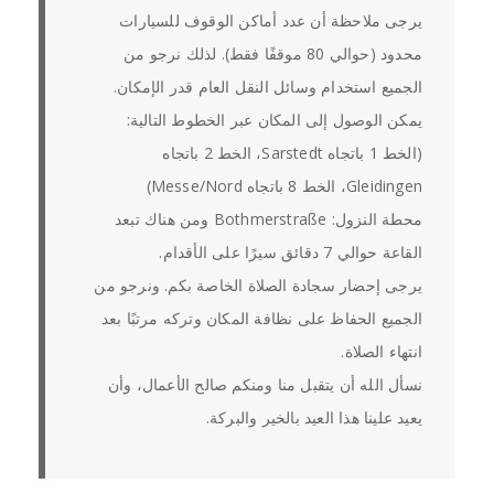
يرجى ملاحظة أن عدد أماكن الوقوف للسيارات
محدود (حوالي 80 موقفًا فقط). لذلك نرجو من
الجميع استخدام وسائل النقل العام قدر الإمكان.
يمكن الوصول إلى المكان عبر الخطوط التالية:
(الخط 1 باتجاه Sarstedt، الخط 2 باتجاه
Gleidingen، الخط 8 باتجاه Messe/Nord)
محطة النزول: Bothmerstraße ومن هناك تبعد
القاعة حوالي 7 دقائق سيرًا على الأقدام.
يرجى إحضار سجادة الصلاة الخاصة بكم. ونرجو من
الجميع الحفاظ على نظافة المكان وتركه مرتبًا بعد
انتهاء الصلاة.
نسأل الله أن يتقبل منا ومنكم صالح الأعمال، وأن
يعيد علينا هذا العيد بالخير والبركة.