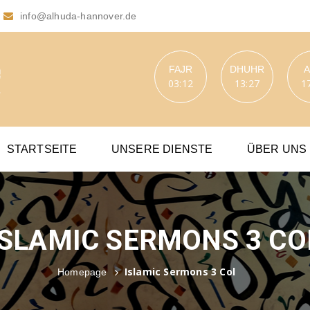
info@alhuda-hannover.de
FAJR
DHUHR
03:12
13:27
1
STARTSEITE
UNSERE DIENSTE
ÜBER UNS
ISLAMIC SERMONS 3 CO
Islamic Sermons 3 Col
Homepage