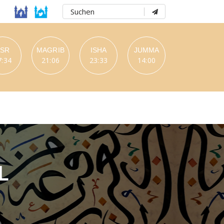
ASR
MAGRIB
ISHA
JUMMA
7:34
21:06
23:33
14:00
L