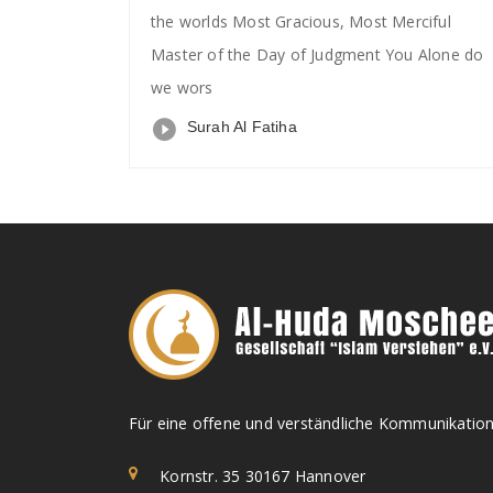
the worlds Most Gracious, Most Merciful
Master of the Day of Judgment You Alone do
we wors
Surah Al Fatiha
Für eine offene und verständliche Kommunikation
Kornstr. 35 30167 Hannover