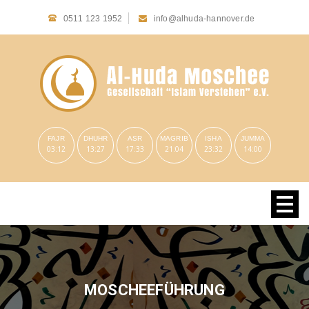
0511 123 1952
info@alhuda-hannover.de
FAJR
DHUHR
ASR
MAGRIB
ISHA
JUMMA
03:12
13:27
17:33
21:04
23:32
14:00
MOSCHEEFÜHRUNG