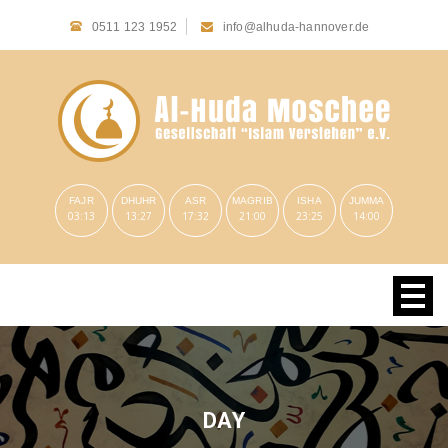
0511 123 1952
info@alhuda-hannover.de
FAJR
DHUHR
ASR
MAGRIB
ISHA
JUMMA
03:13
13:27
17:32
21:00
23:25
14:00
DAY