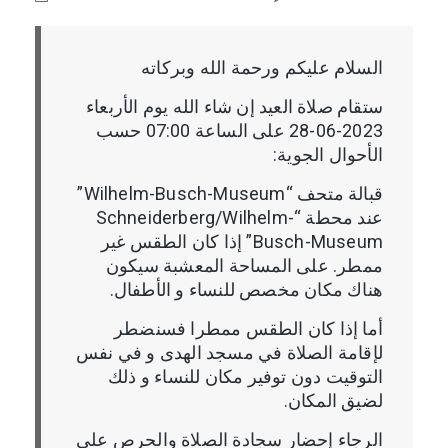
السلام عليكم ورحمة الله وبركاته
ستقام صلاة العيد إن شاء الله يوم الأربعاء
2023-06-28 على الساعة 07:00 حسب
الأحوال الجوية:
قبالة متحف “Wilhelm-Busch-Museum”
عند محطة “Schneiderberg/Wilhelm-
Busch-Museum” إذا كان الطقس غير
ممطر. على المساحة المعشبة سيكون
هناك مكان مخصص للنساء و الأطفال.
أما إذا كان الطقس ممطرا فسنضطر
لإقامة الصلاة في مسجد الهدى و في نفس
التوقيت دون توفير مكان للنساء و ذلك
لضيق المكان.
الرجاء إحضار سجادة الصلاة والحرص على