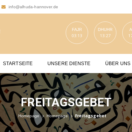
info@alhuda-hannover.de
FAJR
DHUHR
03:13
13:27
1
STARTSEITE
UNSERE DIENSTE
ÜBER UNS
FREITAGSGEBET
Freitagsgebet
Homepage
Homepage