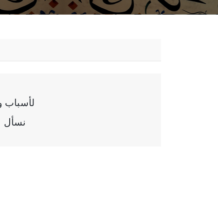
لأسباب وقا
نسأل ا