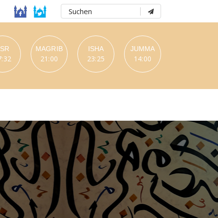
ASR
MAGRIB
ISHA
JUMMA
7:32
21:00
23:25
14:00