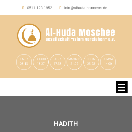
0511 123 1952
info@alhuda-hannover.de
FAJR
DHUHR
ASR
MAGRIB
ISHA
JUMMA
03:13
13:27
17:33
21:02
23:28
14:00
HADITH