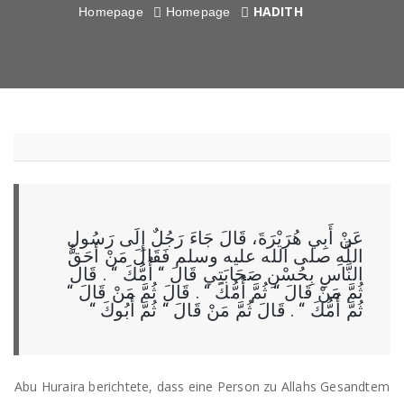
HADITH
Homepage
Homepage
عَنْ أَبِي هُرَيْرَةَ، قَالَ جَاءَ رَجُلٌ إِلَى رَسُولِ
اللَّهِ صلى الله عليه وسلم فَقَالَ مَنْ
أَحَقُّ
النَّاسِ
بِحُسْنِ
صَحَابَتِي
قَالَ ‏“‏ أُمُّكَ ‏“‏ ‏.‏ قَال
ثُمَّ مَنْ قَالَ ‏“‏ ثُمَّ أُمُّكَ ‏“‏ ‏.‏ قَالَ ثُمَّ مَنْ قَالَ ‏“‏
ثُمَّ أُمُّكَ ‏“‏ ‏.‏ قَالَ ثُمَّ مَنْ قَالَ ‏“‏ ثُمَّ أَبُوكَ ‏“‏
Abu Huraira berichtete, dass eine Person zu Allahs Gesandtem